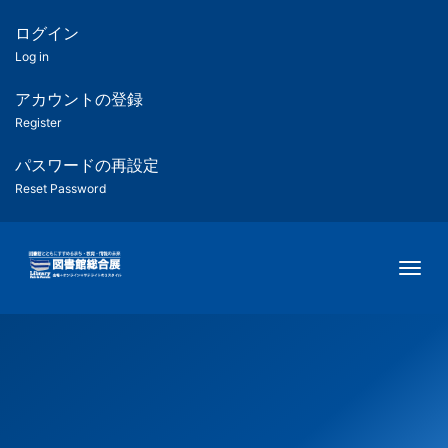
メ
イ
ログイン
匿
ン
Log in
コ
名
ン
アカウントの登録
ユ
テ
Register
ン
ー
ツ
パスワードの再設定
に
Reset Password
ザ
移
動
ー
Togg
用
メ
ニ
ュ
ー