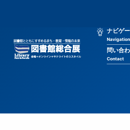
メ
匿
イ
ン
名
コ
ン
メ
ナビゲー
ユ
テ
Navigation
イ
ン
ー
ツ
問い合わ
ン
ザ
に
Contact
移
ナ
ー
動
ビ
用
ゲ
メ
ー
ニ
シ
ュ
ョ
ー