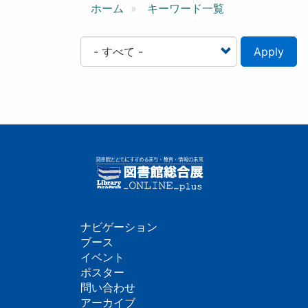
ン
ホーム
キーワード一覧
Apply
ナビゲーション
フ
ブース
イベント
ッ
ポスター
問い合わせ
タ
アーカイブ