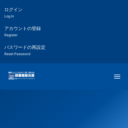
メ
イ
ログイン
匿
ン
Log in
コ
名
ン
アカウントの登録
ユ
テ
Register
ン
ー
ツ
パスワードの再設定
に
Reset Password
ザ
移
動
ー
Togg
用
メ
ニ
ュ
ー