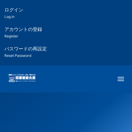
メ
イ
ログイン
匿
ン
Log in
コ
名
ン
アカウントの登録
ユ
テ
Register
ン
ー
ツ
パスワードの再設定
に
Reset Password
ザ
移
動
ー
Togg
用
メ
ニ
ュ
ー