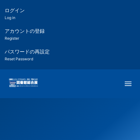
メ
イ
ログイン
匿
ン
Log in
コ
名
ン
アカウントの登録
ユ
テ
Register
ン
ー
ツ
パスワードの再設定
に
Reset Password
ザ
移
動
ー
Togg
用
メ
ニ
ュ
ー