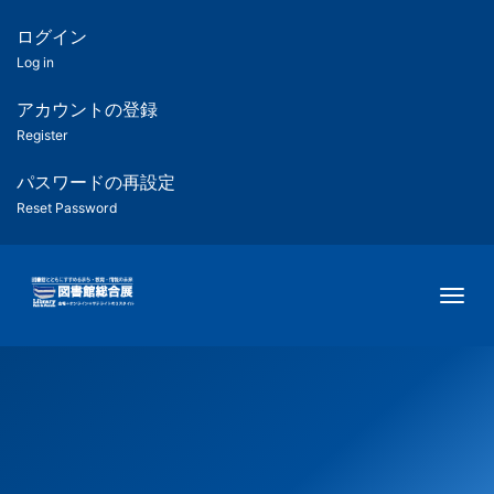
メ
イ
ログイン
匿
ン
Log in
コ
名
ン
アカウントの登録
ユ
テ
Register
ン
ー
ツ
パスワードの再設定
に
Reset Password
ザ
移
動
ー
Togg
用
メ
ニ
ュ
ー