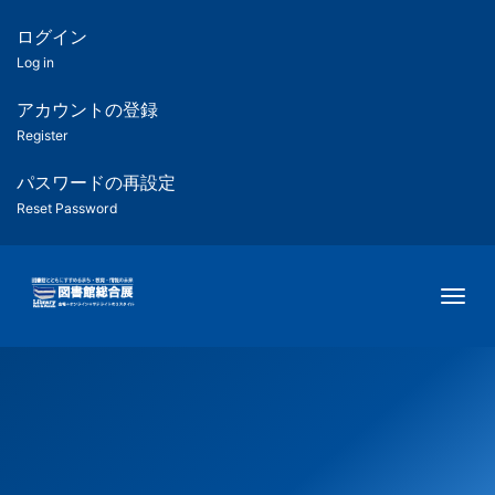
メ
イ
ログイン
匿
ン
Log in
コ
名
ン
アカウントの登録
ユ
テ
Register
ン
ー
ツ
パスワードの再設定
に
Reset Password
ザ
移
動
ー
Togg
用
メ
ニ
ュ
ー