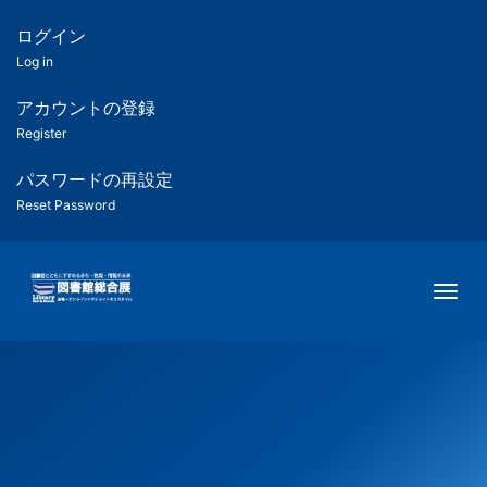
メ
イ
ログイン
匿
ン
Log in
コ
名
ン
アカウントの登録
ユ
テ
Register
ン
ー
ツ
パスワードの再設定
に
Reset Password
ザ
移
動
ー
Togg
用
メ
ニ
ュ
ー