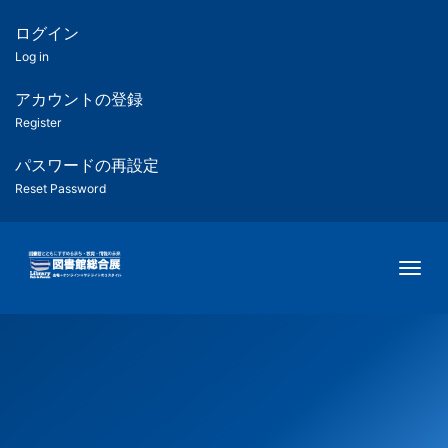
メ
イ
ログイン
匿
ン
Log in
コ
名
ン
アカウントの登録
ユ
テ
Register
ン
ー
ツ
パスワードの再設定
に
Reset Password
ザ
移
動
ー
Togg
用
メ
ニ
ュ
ー