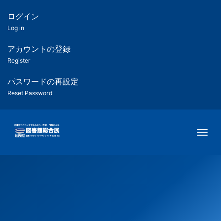
メ
イ
ログイン
匿
ン
Log in
コ
名
ン
アカウントの登録
ユ
テ
Register
ン
ー
ツ
パスワードの再設定
に
Reset Password
ザ
移
動
ー
Togg
用
メ
ニ
ュ
ー