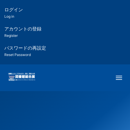
メ
イ
ログイン
匿
ン
Log in
コ
名
ン
アカウントの登録
ユ
テ
Register
ン
ー
ツ
パスワードの再設定
に
Reset Password
ザ
移
動
ー
Togg
用
メ
ニ
ュ
ー