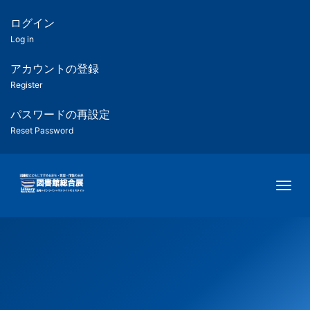
メ
イ
ログイン
匿
ン
Log in
コ
名
ン
アカウントの登録
ユ
テ
Register
ン
ー
ツ
パスワードの再設定
に
Reset Password
ザ
移
動
ー
Togg
用
メ
ニ
ュ
ー