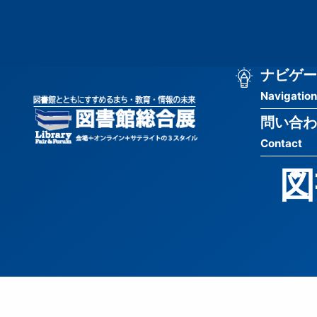
メ
匿
イ
ン
名
コ
ン
メ
ナビゲー
ユ
テ
Navigation
イ
ン
ー
ツ
問い合わ
ン
ザ
に
Contact
移
ナ
ー
動
図
ビ
用
ゲ
メ
ー
ニ
シ
ュ
ョ
ー