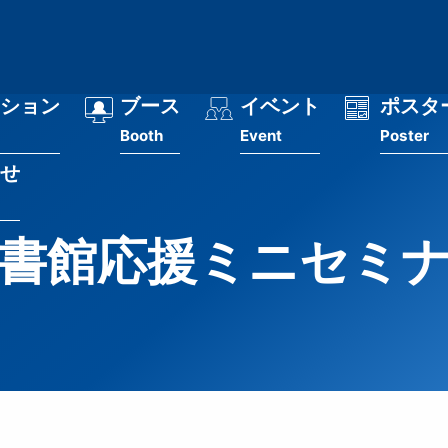
ション
ブース
イベント
ポスタ
Booth
Event
Poster
せ
書館応援ミニセミ