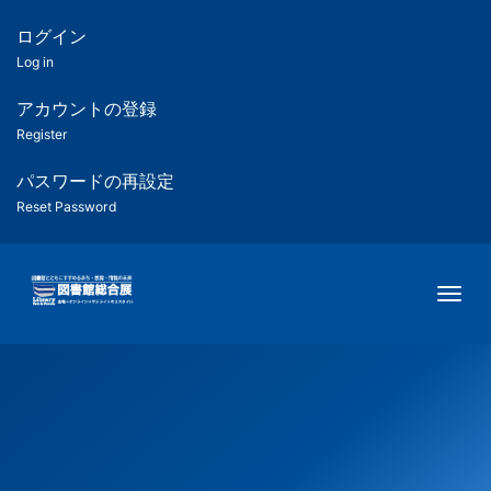
メ
イ
ログイン
匿
ン
Log in
コ
名
ン
アカウントの登録
ユ
テ
Register
ン
ー
ツ
パスワードの再設定
に
Reset Password
ザ
移
動
ー
Togg
用
メ
ニ
ュ
ー