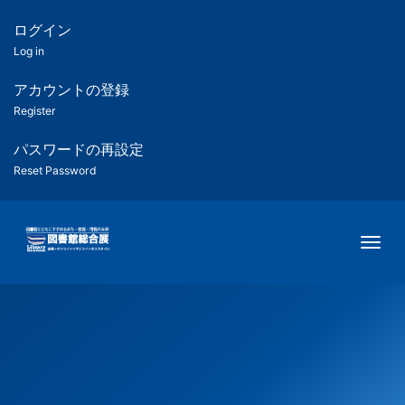
メ
イ
ログイン
匿
ン
Log in
コ
名
ン
アカウントの登録
ユ
テ
Register
ン
ー
ツ
パスワードの再設定
に
Reset Password
ザ
移
動
ー
Togg
用
メ
ニ
ュ
ー