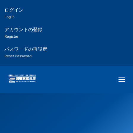
メ
イ
ログイン
匿
ン
Log in
コ
名
ン
アカウントの登録
ユ
テ
Register
ン
ー
ツ
パスワードの再設定
に
Reset Password
ザ
移
動
ー
Togg
用
メ
ニ
ュ
ー