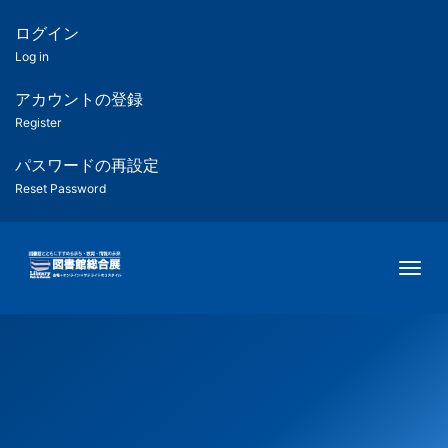
メ
イ
ログイン
匿
ン
Log in
コ
名
ン
アカウントの登録
ユ
テ
Register
ン
ー
ツ
パスワードの再設定
に
Reset Password
ザ
移
動
ー
Togg
用
メ
ニ
ュ
ー