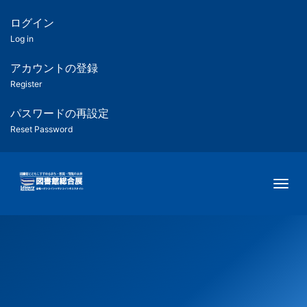
メ
イ
ログイン
匿
ン
Log in
コ
名
ン
アカウントの登録
ユ
テ
Register
ン
ー
ツ
パスワードの再設定
に
Reset Password
ザ
移
動
ー
Togg
用
メ
ニ
ュ
ー