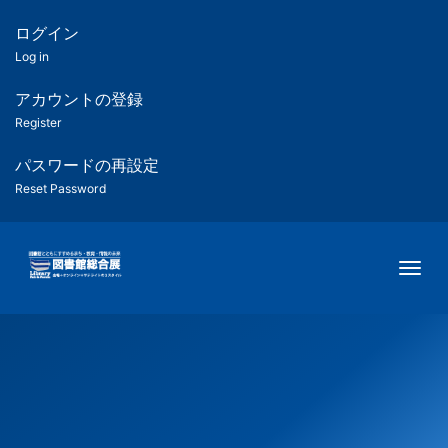
メ
イ
ログイン
匿
ン
Log in
コ
名
ン
アカウントの登録
ユ
テ
Register
ン
ー
ツ
パスワードの再設定
に
Reset Password
ザ
移
動
ー
Togg
用
メ
ニ
ュ
ー