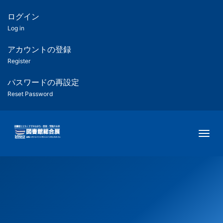
メ
イ
ログイン
匿
ン
Log in
コ
名
ン
アカウントの登録
ユ
テ
Register
ン
ー
ツ
パスワードの再設定
に
Reset Password
ザ
移
動
ー
Togg
用
メ
ニ
ュ
ー