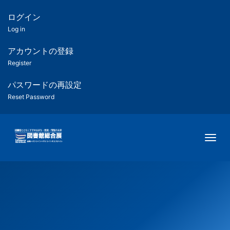
メ
イ
ログイン
匿
ン
Log in
コ
名
ン
アカウントの登録
ユ
テ
Register
ン
ー
ツ
パスワードの再設定
に
Reset Password
ザ
移
動
ー
Togg
用
メ
ニ
ュ
ー