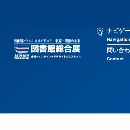
メ
匿
イ
ン
名
コ
ン
メ
ナビゲー
ユ
テ
Navigation
イ
ン
ー
ツ
問い合わ
ン
ザ
に
Contact
移
ナ
ー
動
ビ
用
ゲ
メ
ー
ニ
シ
ュ
ョ
ー