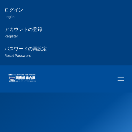
メ
イ
ログイン
匿
ン
Log in
コ
名
ン
アカウントの登録
ユ
テ
Register
ン
ー
ツ
パスワードの再設定
に
Reset Password
ザ
移
動
ー
Togg
用
メ
ニ
ュ
ー