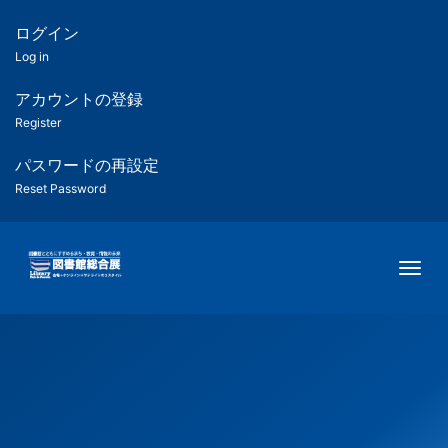
メ
イ
ログイン
匿
ン
Log in
コ
名
ン
アカウントの登録
ユ
テ
Register
ン
ー
ツ
パスワードの再設定
に
Reset Password
ザ
移
動
ー
Togg
用
メ
ニ
ュ
ー