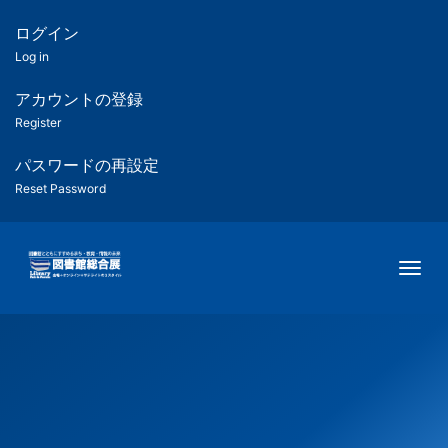
メ
イ
ログイン
匿
ン
Log in
コ
名
ン
アカウントの登録
ユ
テ
Register
ン
ー
ツ
パスワードの再設定
に
Reset Password
ザ
移
動
ー
Togg
用
メ
ニ
ュ
ー