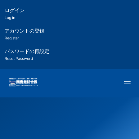
メ
イ
ログイン
匿
ン
Log in
コ
名
ン
アカウントの登録
ユ
テ
Register
ン
ー
ツ
パスワードの再設定
に
Reset Password
ザ
移
動
ー
Togg
用
メ
ニ
ュ
ー