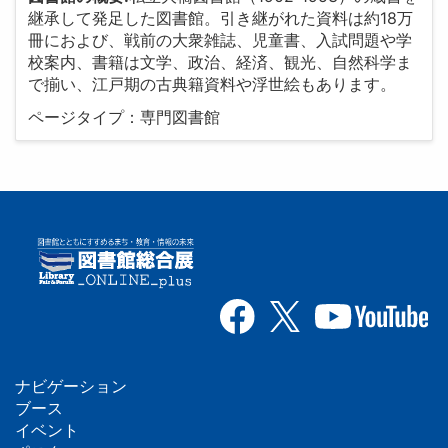
継承して発足した図書館。引き継がれた資料は約18万
冊におよび、戦前の大衆雑誌、児童書、入試問題や学
校案内、書籍は文学、政治、経済、観光、自然科学ま
で揃い、江戸期の古典籍資料や浮世絵もあります。
ページタイプ：専門図書館
ナビゲーション
フ
ブース
イベント