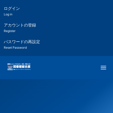
メ
イ
ログイン
匿
ン
Log in
コ
名
ン
アカウントの登録
ユ
テ
Register
ン
ー
ツ
パスワードの再設定
に
Reset Password
ザ
移
動
ー
Togg
用
メ
ニ
ュ
ー