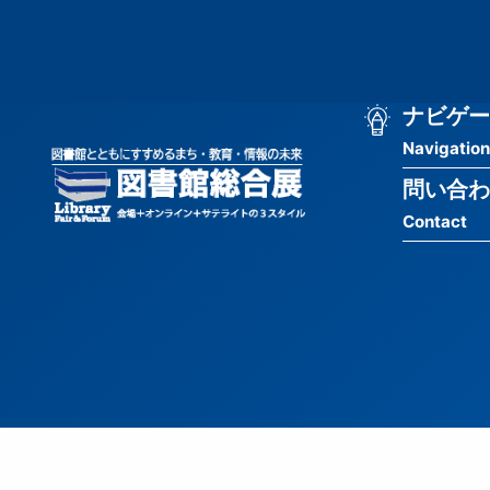
メ
匿
イ
ン
名
コ
ン
メ
ナビゲー
ユ
テ
Navigation
イ
ン
ー
ツ
問い合わ
ン
ザ
に
Contact
移
ナ
ー
動
ビ
用
ゲ
メ
ー
ニ
シ
ュ
ョ
ー