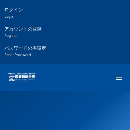
メ
イ
ログイン
匿
ン
Log in
コ
名
ン
アカウントの登録
ユ
テ
Register
ン
ー
ツ
パスワードの再設定
に
Reset Password
ザ
移
動
ー
Togg
用
メ
ニ
ュ
ー