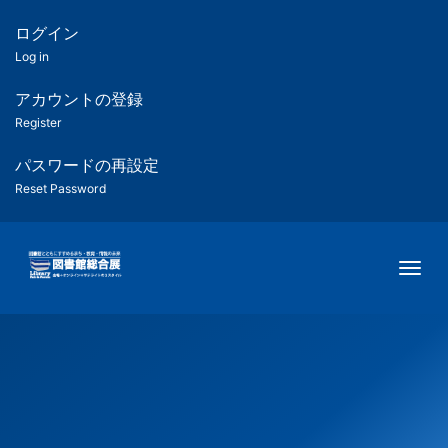
メ
イ
ログイン
匿
ン
Log in
コ
名
ン
アカウントの登録
ユ
テ
Register
ン
ー
ツ
パスワードの再設定
に
Reset Password
ザ
移
動
ー
Togg
用
メ
ニ
ュ
ー