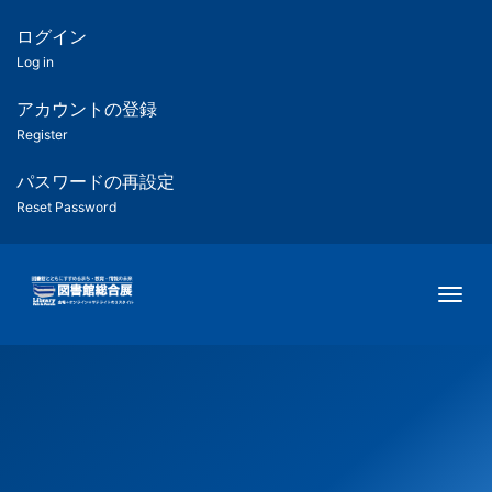
メ
イ
ログイン
匿
ン
Log in
コ
名
ン
アカウントの登録
ユ
テ
Register
ン
ー
ツ
パスワードの再設定
に
Reset Password
ザ
移
動
ー
Togg
用
メ
ニ
ュ
ー