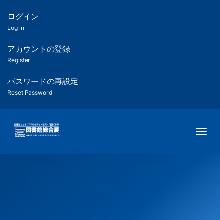
メ
イ
ログイン
匿
ン
Log in
コ
名
ン
アカウントの登録
ユ
テ
Register
ン
ー
ツ
パスワードの再設定
に
Reset Password
ザ
移
動
ー
Togg
用
メ
ニ
ュ
ー