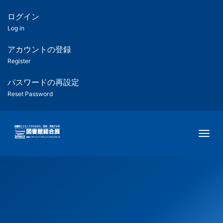
メ
イ
ログイン
匿
ン
Log in
コ
名
ン
アカウントの登録
ユ
テ
Register
ン
ー
ツ
パスワードの再設定
に
Reset Password
ザ
移
動
ー
Togg
用
メ
ニ
ュ
ー