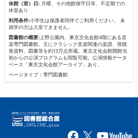
休館（室）日:
月曜、その他館保守日等、不定期での
休室あり
利用条件:
小学生は保護者同伴でご利用ください。 未
就学の方は入室できません。
図書館の概要:
上野公園内、東京文化会館4階にある音
楽専門図書館。主にクラシック音楽関連の楽譜、視聴
覚資料、図書等を約13万点所蔵。東京文化会館開館当
初からの公演プログラムも閲覧可能。公演情報データ
ベース「東京文化会館アーカイブ」あり。
ページタイプ：専門図書館