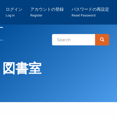
ログイン
アカウントの登録
パスワードの再設定
Log in
Register
Reset Password
ー
Search
Search
検
索
 図書室