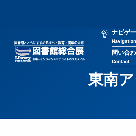
メ
匿
イ
ン
名
コ
ン
メ
ナビゲー
ユ
テ
Navigation
イ
ン
ー
ツ
問い合わ
ン
ザ
に
Contact
移
ナ
ー
動
東南ア
ビ
用
ゲ
メ
ー
ニ
シ
ュ
ョ
ー