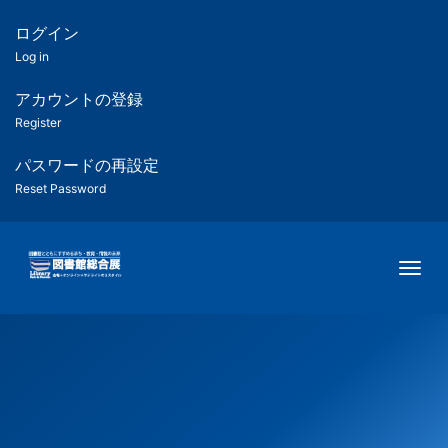
メ
イ
ログイン
匿
ン
Log in
コ
名
ン
アカウントの登録
ユ
テ
Register
ン
ー
ツ
パスワードの再設定
に
Reset Password
ザ
移
動
ー
Togg
用
メ
ニ
ュ
ー