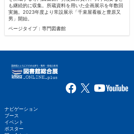
も継続的に収集。所蔵資料を用いた企画展示を年数回
実施。2023年度より常設展示「千束屋看板と豊原又
男」開始。
ページタイプ：専門図書館
ナビゲーション
フ
ブース
イベント
ッ
ポスター