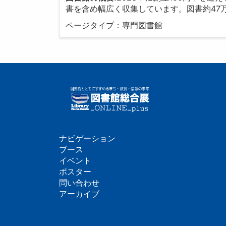
書を含め幅広く収集しています。図書約47万
ページタイプ：専門図書館
ナビゲーション
フ
ブース
イベント
ッ
ポスター
問い合わせ
タ
アーカイブ
ー