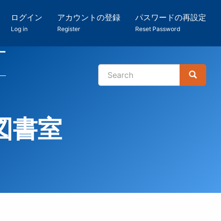
ログイン
アカウントの登録
パスワードの再設定
Log in
Register
Reset Password
ー
Search
Search
検
索
図書室