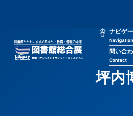
メ
匿
イ
ン
名
コ
ン
メ
ナビゲー
ユ
テ
Navigation
イ
ン
ー
ツ
問い合わ
ン
ザ
に
Contact
移
ナ
ー
動
坪内
ビ
用
ゲ
メ
ー
ニ
シ
ュ
ョ
ー