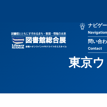
メ
匿
イ
ン
名
コ
ン
メ
ナビゲー
ユ
テ
Navigation
イ
ン
ー
ツ
問い合わ
ン
ザ
に
Contact
移
ナ
ー
動
東京ウ
ビ
用
ゲ
メ
ー
ニ
シ
ュ
ョ
ー