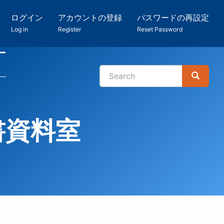
ログイン
アカウントの登録
パスワードの再設定
Log in
Register
Reset Password
ー
Search
Search
検
索
書資料室