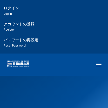
メ
イ
ログイン
匿
ン
Log in
コ
名
ン
アカウントの登録
ユ
テ
Register
ン
ー
ツ
パスワードの再設定
に
Reset Password
ザ
移
動
ー
Togg
用
メ
ニ
ュ
ー