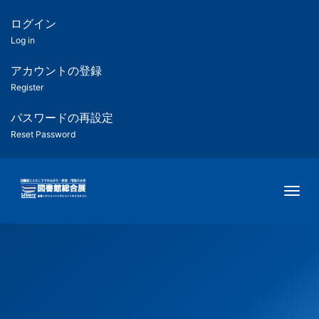
メ
イ
ログイン
匿
ン
Log in
コ
名
ン
アカウントの登録
ユ
テ
Register
ン
ー
ツ
パスワードの再設定
に
Reset Password
ザ
移
動
ー
Togg
用
メ
ニ
ュ
ー