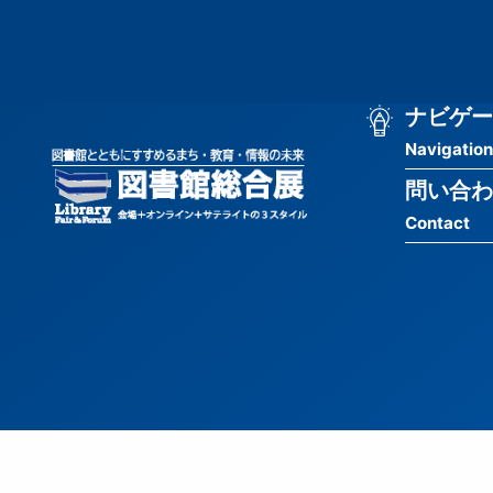
メ
匿
イ
ン
名
コ
ン
メ
ナビゲー
ユ
テ
Navigation
イ
ン
ー
ツ
問い合わ
ン
ザ
に
Contact
移
ナ
ー
動
ビ
用
ゲ
メ
ー
ニ
シ
ュ
ョ
ー