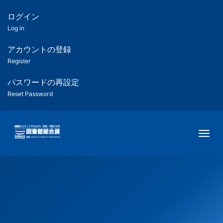
メ
イ
ログイン
匿
ン
Log in
コ
名
ン
アカウントの登録
ユ
テ
Register
ン
ー
ツ
パスワードの再設定
に
Reset Password
ザ
移
動
ー
Togg
用
メ
ニ
ュ
ー