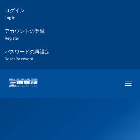
メ
イ
ログイン
匿
ン
Log in
コ
名
ン
アカウントの登録
ユ
テ
Register
ン
ー
ツ
パスワードの再設定
に
Reset Password
ザ
移
動
ー
Togg
用
メ
ニ
ュ
ー