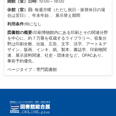
開館（室）日時:
10:00～18:00
休館（室）日:
毎週月曜（ただし祝日・振替休日の場
合は翌日）、年末年始 、 展示替え期間
利用条件:
特になし
図書館の概要:
印刷博物館内にある印刷とその関連分野
を中心に、約７万冊を収蔵するライブラリー。収集分
野は印刷全般、出版、広告、文字、活字、アート＆デ
ザイン、版画、インキ、紙、製本、書誌学、印刷物関
連、展示資料関連、社史・団体史など。OPACあり。
事前予約優先。
ページタイプ：専門図書館