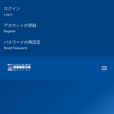
メ
イ
ログイン
匿
ン
Log in
コ
名
ン
アカウントの登録
ユ
テ
Register
ン
ー
ツ
パスワードの再設定
に
Reset Password
ザ
移
動
ー
Togg
用
メ
ニ
ュ
ー