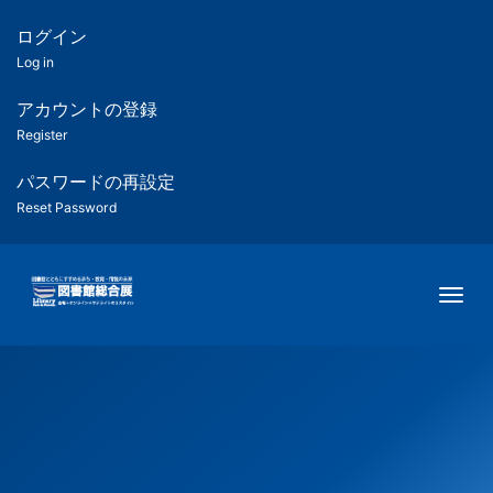
メ
イ
ログイン
匿
ン
Log in
コ
名
ン
アカウントの登録
ユ
テ
Register
ン
ー
ツ
パスワードの再設定
に
Reset Password
ザ
移
動
ー
Togg
用
メ
ニ
ュ
ー