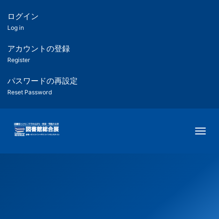
メ
イ
ログイン
匿
ン
Log in
コ
名
ン
アカウントの登録
ユ
テ
Register
ン
ー
ツ
パスワードの再設定
に
Reset Password
ザ
移
動
ー
Togg
用
メ
ニ
ュ
ー