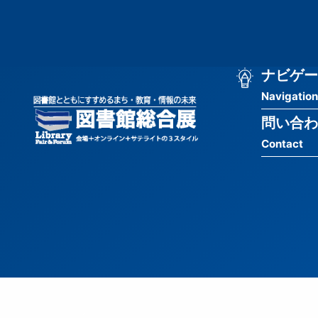
メ
匿
イ
ン
名
コ
ン
メ
ナビゲー
ユ
テ
Navigation
イ
ン
ー
ツ
問い合わ
ン
ザ
に
Contact
移
ナ
ー
動
ビ
用
ゲ
メ
ー
ニ
シ
ュ
ョ
ー