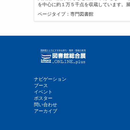
を中心に約１万５千点を収蔵しています。
ページタイプ：専門図書館
ナビゲーション
フ
ブース
イベント
ッ
ポスター
問い合わせ
タ
アーカイブ
ー