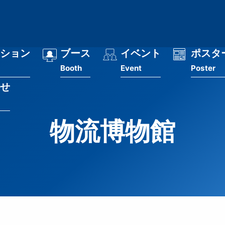
ション
ブース
イベント
ポスタ
Booth
Event
Poster
せ
物流博物館