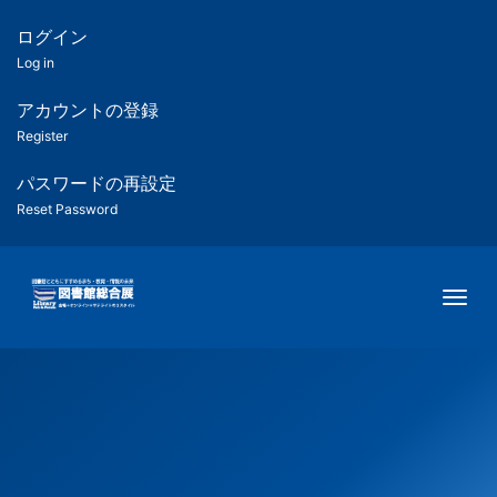
メ
イ
ログイン
匿
ン
Log in
コ
名
ン
アカウントの登録
ユ
テ
Register
ン
ー
ツ
パスワードの再設定
に
Reset Password
ザ
移
動
ー
Togg
用
メ
ニ
ュ
ー