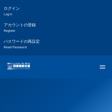
メ
イ
ログイン
匿
ン
Log in
コ
名
ン
アカウントの登録
ユ
テ
Register
ン
ー
ツ
パスワードの再設定
に
Reset Password
ザ
移
動
ー
Togg
用
メ
ニ
ュ
ー