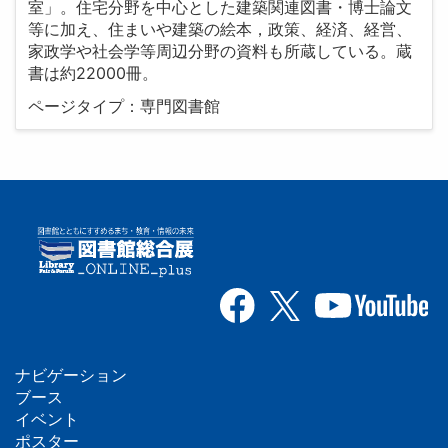
室」。住宅分野を中心とした建築関連図書・博士論文
等に加え、住まいや建築の絵本，政策、経済、経営、
家政学や社会学等周辺分野の資料も所蔵している。蔵
書は約22000冊。
ページタイプ：専門図書館
ナビゲーション
フ
ブース
イベント
ッ
ポスター