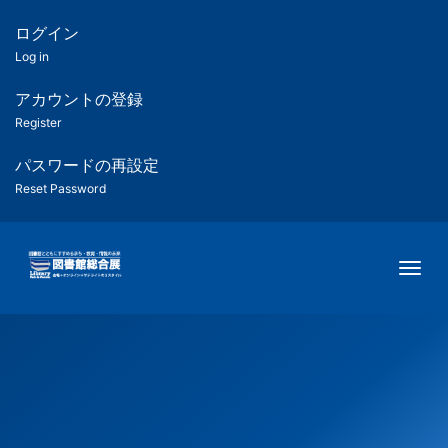
メ
イ
ログイン
匿
ン
Log in
コ
名
ン
アカウントの登録
ユ
テ
Register
ン
ー
ツ
パスワードの再設定
に
Reset Password
ザ
移
動
ー
Togg
用
メ
ニ
ュ
ー