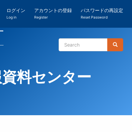
ログイン
アカウントの登録
パスワードの再設定
Log in
Register
Reset Password
ー
Search
Search
検
索
報資料センター