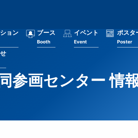
ション
ブース
イベント
ポスタ
Booth
Event
Poster
せ
同参画センター 情