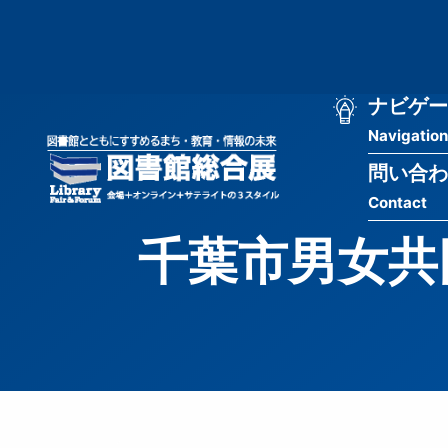
メ
匿
イ
ン
名
コ
ン
メ
ナビゲー
ユ
テ
Navigation
イ
ン
ー
ツ
問い合わ
ン
ザ
に
Contact
移
ナ
ー
動
千葉市男女共
ビ
用
ゲ
メ
ー
ニ
シ
ュ
ョ
ー